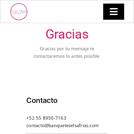
Skip
to
Toggl
content
Inicio
Navig
Gracias
Servicios
Gracias por tu mensaje te
contactaremos lo antes posible.
Galería
Clientes
Contacto
Blog
+52 55 8950-7163
Contacto
contacto@banqueteselsafrias.com